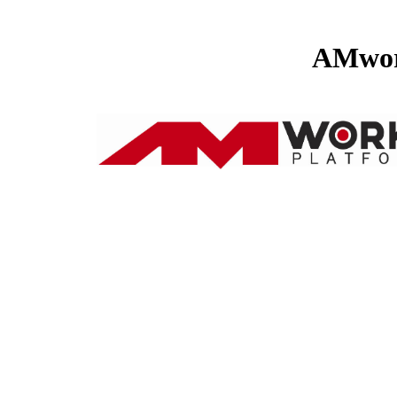
AMwor